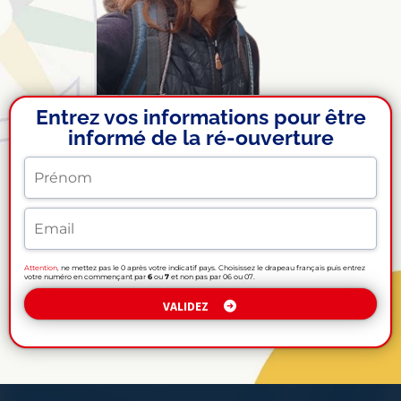
Entrez vos informations pour être
informé de la ré-ouverture
Attention
,
ne mettez pas le 0 après votre indicatif pays. Choisissez le drapeau français puis entrez
votre numéro en commençant par
6
ou
7
et non pas par 06 ou 07.
VALIDEZ